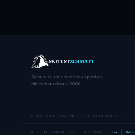
SKITEST
ZERMATT
Séjours ski tout compris au pied du
Matterhorn depuis 2003.
© 2026 SPIRIT EVASION · TOUS DROITS RÉSERVÉS
© SPIRIT EVASION · SKI TEST ZERMATT
CGV
ANNU