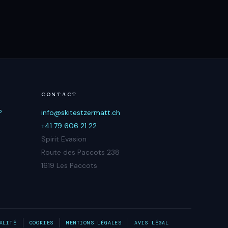
CONTACT
?
info@skitestzermatt.ch
+41 79 606 21 22
Spirit Evasion
Route des Paccots 238
1619 Les Paccots
ALITÉ
COOKIES
MENTIONS LÉGALES
AVIS LÉGAL