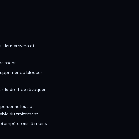
 leur arrivera et
naissons.
 supprimer ou bloquer
z le droit de révoquer
 personnelles au
sable du traitement.
obtempérerons, à moins