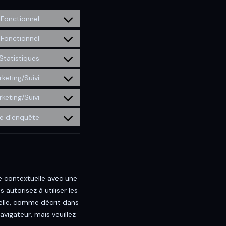
Fonctionnel
Fonctionnel
Statistiques
keting/Suivi
keting/Suivi
te d’enquête
e contextuelle avec une
 autorisez à utiliser les
elle, comme décrit dans
avigateur, mais veuillez