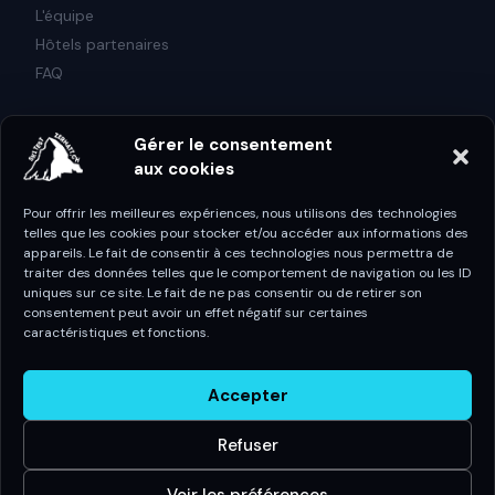
L'équipe
Hôtels partenaires
FAQ
CONTACT
Gérer le consentement
info@skitestzermatt.ch
aux cookies
+41 79 606 21 22
Pour offrir les meilleures expériences, nous utilisons des technologies
Spirit Evasion
telles que les cookies pour stocker et/ou accéder aux informations des
appareils. Le fait de consentir à ces technologies nous permettra de
Route des Paccots 238
traiter des données telles que le comportement de navigation ou les ID
1619 Les Paccots
uniques sur ce site. Le fait de ne pas consentir ou de retirer son
consentement peut avoir un effet négatif sur certaines
caractéristiques et fonctions.
© 2026 SPIRIT EVASION · TOUS DROITS RÉSERVÉS
Accepter
© SPIRIT EVASION · SKI TEST ZERMATT
CGV
ANNULATION & REMBOURSEMENT
Refuser
CONDITIONS DE PARTICIPATION
CONFIDENTIALITÉ
COOKIES
MENTIONS LÉGALES
AVIS LÉGAL
Voir les préférences