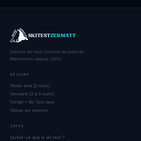
SKITEST
ZERMATT
Séjours ski tout compris au pied du
Matterhorn depuis 2003.
SÉJOURS
Week-end (2 nuits)
Semaine (2 à 5 nuits)
Forfait + Ski Test seul
Séjour sur mesure
INFOS
Qu'est-ce que le ski test ?