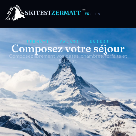
SKITEST
ZERMATT
FR
EN
ZERMATT · VALAIS · SUISSE
Composez votre séjour
Composez librement vos dates, chambres, forfaits et
Ski Test.